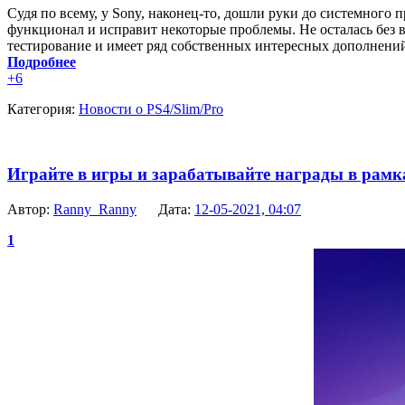
Судя по всему, у Sony, наконец-то, дошли руки до системного 
функционал и исправит некоторые проблемы. Не осталась без в
тестирование и имеет ряд собственных интересных дополнени
Подробнее
+6
Категория:
Новости о PS4/Slim/Pro
Играйте в игры и зарабатывайте награды в рамка
Автор:
Ranny_Ranny
Дата:
12-05-2021, 04:07
1