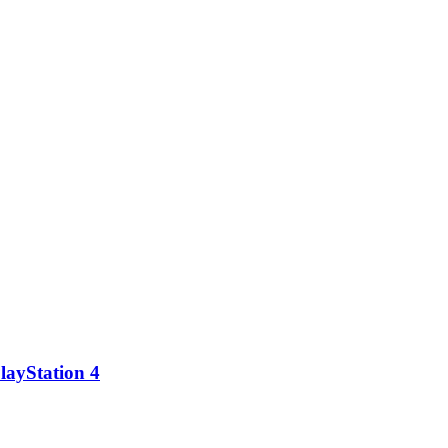
ayStation 4