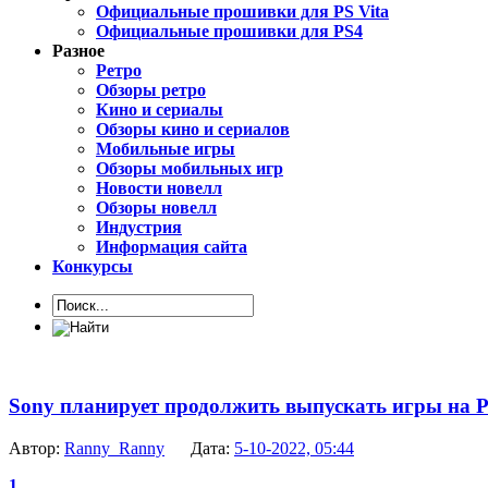
Официальные прошивки для PS Vita
Официальные прошивки для PS4
Разное
Ретро
Обзоры ретро
Кино и сериалы
Обзоры кино и сериалов
Мобильные игры
Обзоры мобильных игр
Новости новелл
Обзоры новелл
Индустрия
Информация сайта
Конкурсы
Sony планирует продолжить выпускать игры на Pl
Автор:
Ranny_Ranny
Дата:
5-10-2022, 05:44
1