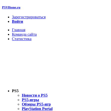
PSVHome.ru
Зарегистрироваться
Войти
Главная
Команда сайта
Статистика
PS5
Новости о PS5
PS5-игры
Обзоры PS5-игр
PlayStation Portal