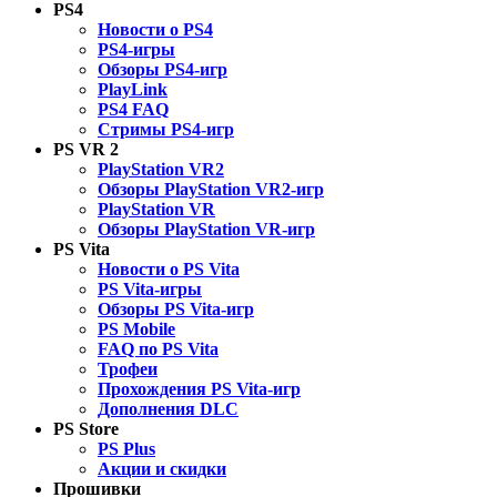
PS4
Новости о PS4
PS4-игры
Обзоры PS4-игр
PlayLink
PS4 FAQ
Стримы PS4-игр
PS VR 2
PlayStation VR2
Обзоры PlayStation VR2-игр
PlayStation VR
Обзоры PlayStation VR-игр
PS Vita
Новости о PS Vita
PS Vita-игры
Обзоры PS Vita-игр
PS Mobile
FAQ по PS Vita
Трофеи
Прохождения PS Vita-игр
Дополнения DLC
PS Store
PS Plus
Акции и скидки
Прошивки