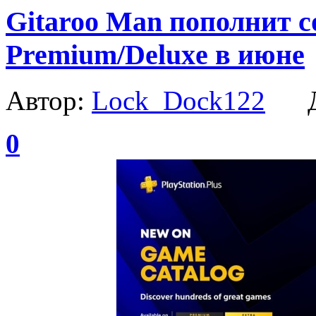
Gitaroo Man пополнит с
Premium/Deluxe в июне
Автор:
Lock_Dock122
Да
0