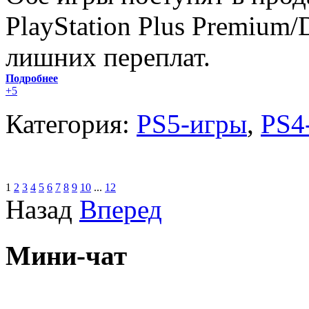
PlayStation Plus Premium/
лишних переплат.
Подробнее
+5
Категория:
PS5-игры
,
PS4
1
2
3
4
5
6
7
8
9
10
...
12
Назад
Вперед
Мини-чат