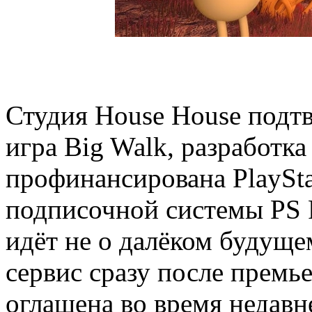
Студия House House подт
игра Big Walk, разработка
профинансирована PlayStat
подписочной системы PS P
идёт не о далёком будущем
сервис сразу после премь
оглашена во время недавне