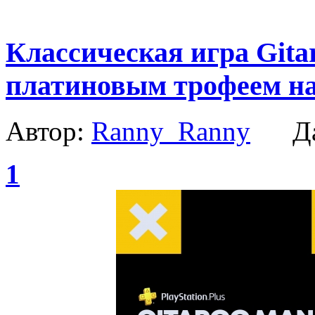
Классическая игра Gita
платиновым трофеем на
Автор:
Ranny_Ranny
Да
1