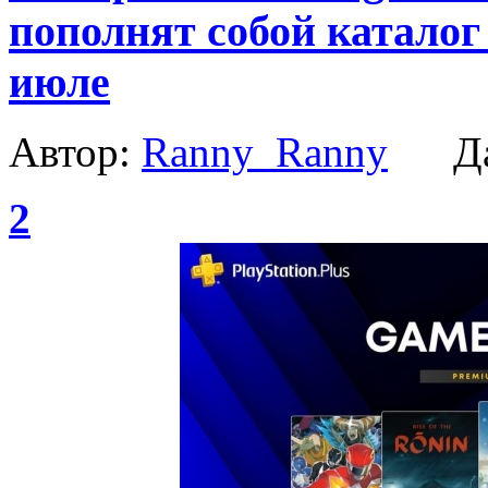
пополнят собой каталог
июле
Автор:
Ranny_Ranny
Да
2