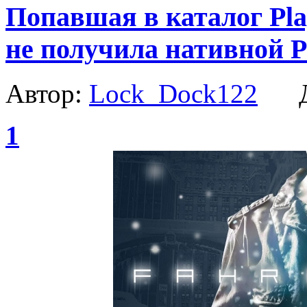
Попавшая в каталог Play
не получила нативной 
Автор:
Lock_Dock122
Да
1