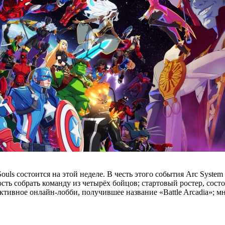
Souls состоится на этой неделе. В чеcть этого события Arc Syst
ь собрать команду из четырёх бойцов; стартовый ростер, состо
ивное онлайн-лобби, получившее название «Battle Arcadia»; м