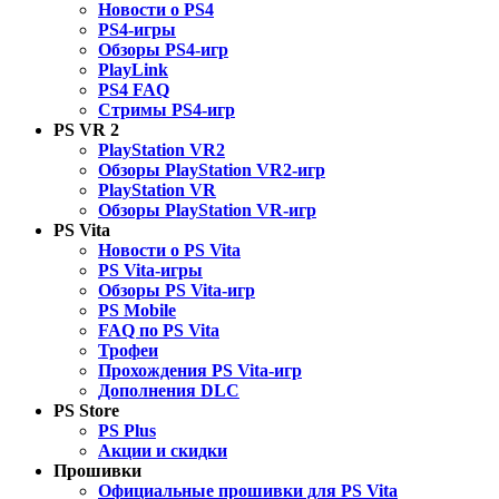
Новости о PS4
PS4-игры
Обзоры PS4-игр
PlayLink
PS4 FAQ
Стримы PS4-игр
PS VR 2
PlayStation VR2
Обзоры PlayStation VR2-игр
PlayStation VR
Обзоры PlayStation VR-игр
PS Vita
Новости о PS Vita
PS Vita-игры
Обзоры PS Vita-игр
PS Mobile
FAQ по PS Vita
Трофеи
Прохождения PS Vita-игр
Дополнения DLC
PS Store
PS Plus
Акции и скидки
Прошивки
Официальные прошивки для PS Vita