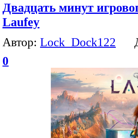
Двадцать минут игровог
Laufey
Автор:
Lock_Dock122
Да
0