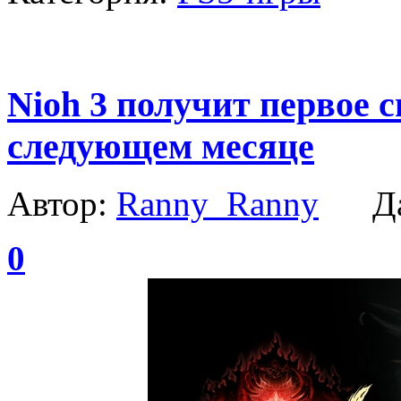
Nioh 3 получит первое 
следующем месяце
Автор:
Ranny_Ranny
Да
0