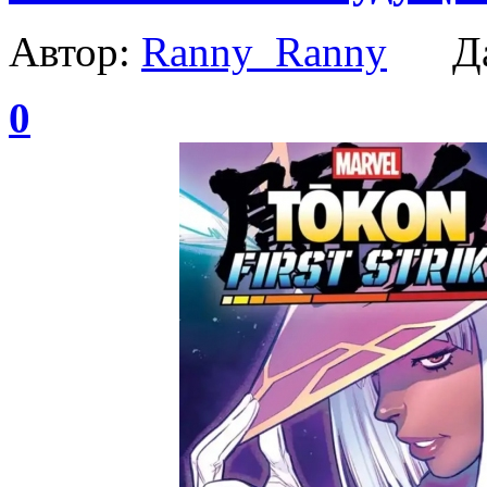
Автор:
Ranny_Ranny
Да
0