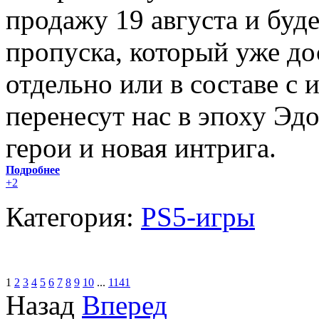
продажу 19 августа и буде
пропуска, который уже до
отдельно или в составе с 
перенесут нас в эпоху Эдо
герои и новая интрига.
Подробнее
+2
Категория:
PS5-игры
1
2
3
4
5
6
7
8
9
10
...
1141
Назад
Вперед