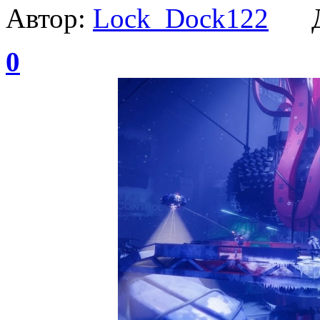
Автор:
Lock_Dock122
Да
0