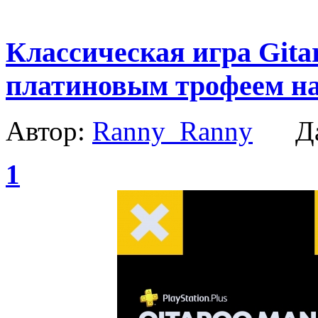
Классическая игра Gita
платиновым трофеем на
Автор:
Ranny_Ranny
Да
1