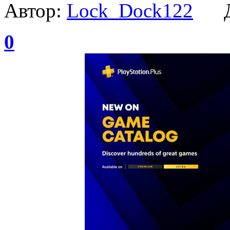
Автор:
Lock_Dock122
Да
0