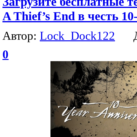
Загрузите бесплатные т
A Thief’s End в честь 1
Автор:
Lock_Dock122
Да
0