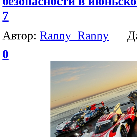
безопасности в июньско
7
Автор:
Ranny_Ranny
Да
0