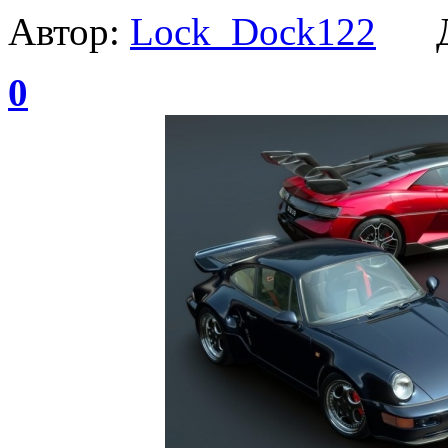
Автор:
Lock_Dock122
Да
0