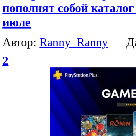
пополнят собой каталог
июле
Автор:
Ranny_Ranny
Да
2