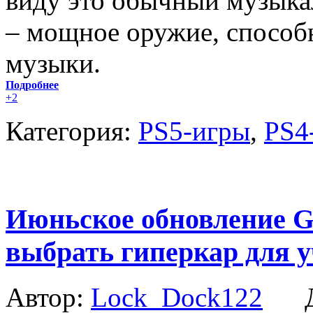
виду это обычный музыкал
– мощное оружие, способ
музыки.
Подробнее
+2
Категория:
PS5-игры
,
PS4
Июньское обновление Gr
выбрать гиперкар для 
Автор:
Lock_Dock122
Да