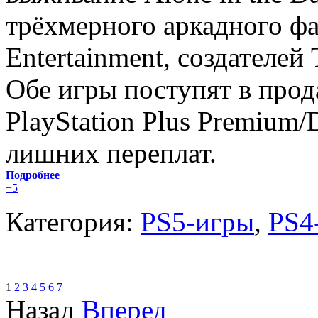
трёхмерного аркадного фай
Entertainment, создателей
Обе игры поступят в прод
PlayStation Plus Premium/
лишних переплат.
Подробнее
+5
Категория:
PS5-игры
,
PS4
1
2
3
4
5
6
7
Назад
Вперед