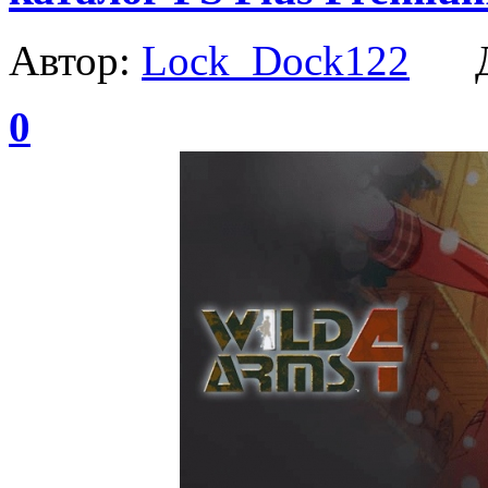
Автор:
Lock_Dock122
Да
0