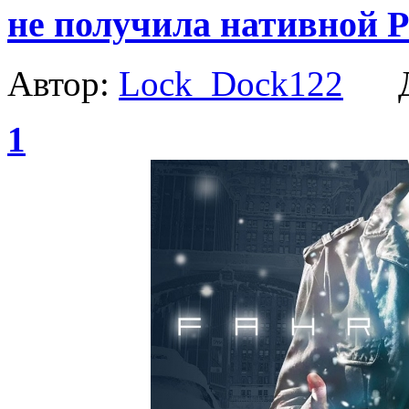
не получила нативной 
Автор:
Lock_Dock122
Да
1