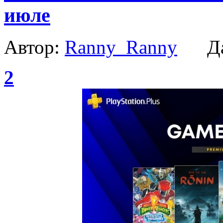
июле
Автор:
Ranny_Ranny
Да
2