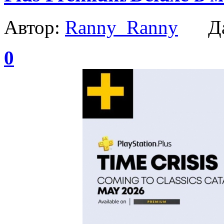
Автор:
Ranny_Ranny
Да
0