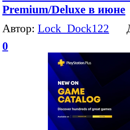
Premium/Deluxe в июне
Автор:
Lock_Dock122
Да
0