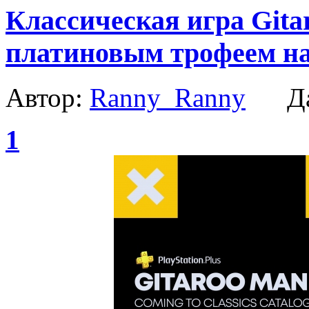
Классическая игра Gita
платиновым трофеем на
Автор:
Ranny_Ranny
Да
1