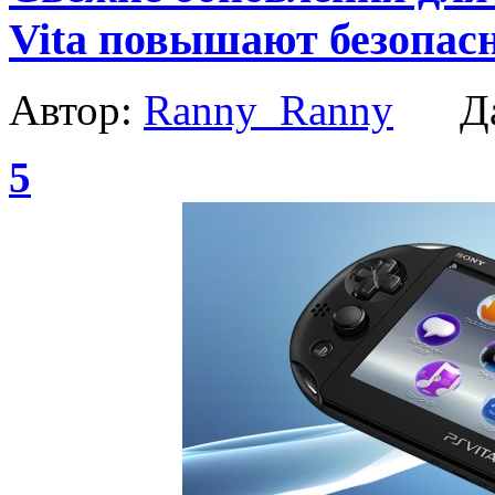
Vita повышают безопас
Автор:
Ranny_Ranny
Да
5