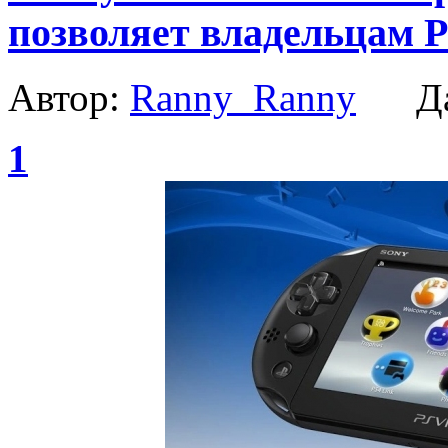
позволяет владельцам P
Автор:
Ranny_Ranny
Да
1