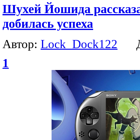
Шухей Йошида рассказал
добилась успеха
Автор:
Lock_Dock122
Да
1