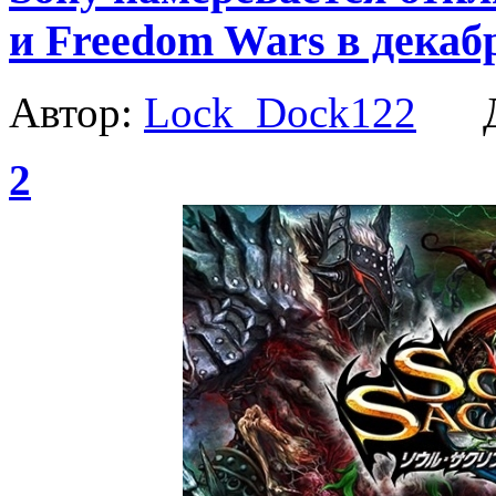
и Freedom Wars в декаб
Автор:
Lock_Dock122
Да
2