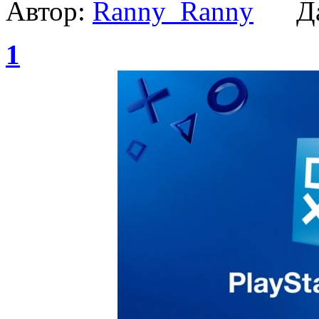
Автор:
Ranny_Ranny
Да
1