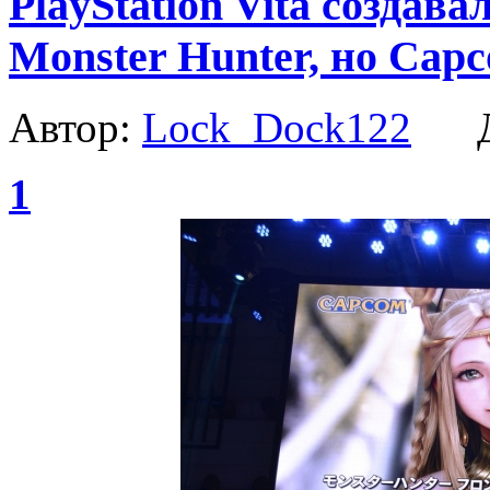
PlayStation Vita создава
Monster Hunter, но Cap
Автор:
Lock_Dock122
Да
1