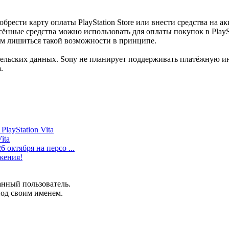
брести карту оплаты PlayStation Store или внести средства на 
есённые средства можно использовать для оплаты покупок в PlayStat
ем лишиться такой возможности в принципе.
тельских данных. Sony не планирует поддерживать платёжную ин
.
PlayStation Vita
ita
6 октября на персо ...
ожения!
анный пользователь.
под своим именем.