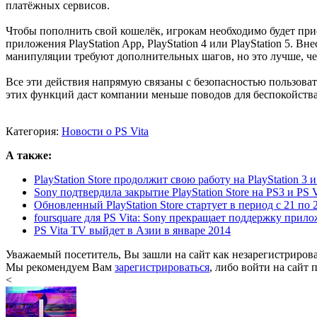
платёжных сервисов.
Чтобы пополнить свой кошелёк, игрокам необходимо будет прио
приложения PlayStation App, PlayStation 4 или PlayStation 5. Вн
манипуляции требуют дополнительных шагов, но это лучше, ч
Все эти действия напрямую связаны с безопасностью пользова
этих функций даст компании меньше поводов для беспокойства
Категория:
Новости о PS Vita
А также:
PlayStation Store продолжит свою работу на PlayStation 3 и 
Sony подтвердила закрытие PlayStation Store на PS3 и PS V
Обновленный PlayStation Store стартует в период с 21 по 2
foursquare для PS Vita: Sony прекращает поддержку прил
PS Vita TV выйдет в Азии в январе 2014
Уважаемый посетитель, Вы зашли на сайт как незарегистриров
Мы рекомендуем Вам
зарегистрироваться
, либо войти на сайт 
<