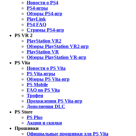
Новости о PS4
PS4-игры
Обзоры PS4-игр
PlayLink
PS4 FAQ
Стримы PS4-игр
PS VR 2
PlayStation VR2
Обзоры PlayStation VR2-игр
PlayStation VR
Обзоры PlayStation VR-игр
PS Vita
Новости о PS Vita
PS Vita-игры
Обзоры PS Vita-игр
PS Mobile
FAQ по PS Vita
Трофеи
Прохождения PS Vita-игр
Дополнения DLC
PS Store
PS Plus
Акции и скидки
Прошивки
Официальные прошивки для PS Vita