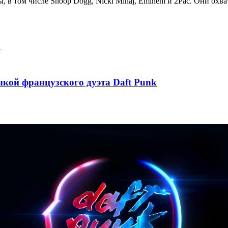
ы, в том числе Snoop Dogg, Nicki Minaj, Eminem и 2Pac. Они охв
2
ыкой французского дуэта Daft Punk