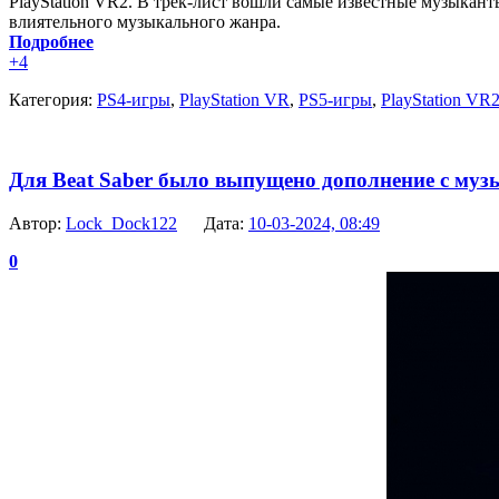
PlayStation VR2. В трек-лист вошли самые известные музыкант
влиятельного музыкального жанра.
Подробнее
+4
Категория:
PS4-игры
,
PlayStation VR
,
PS5-игры
,
PlayStation VR
Для Beat Saber было выпущено дополнение с муз
Автор:
Lock_Dock122
Дата:
10-03-2024, 08:49
0