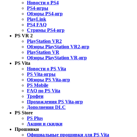
Новости о PS4
PS4-игры
Обзоры PS4-игр
PlayLink
PS4 FAQ
Стримы PS4-игр
PS VR 2
PlayStation VR2
Обзоры PlayStation VR2-игр
PlayStation VR
Обзоры PlayStation VR-игр
PS Vita
Новости о PS Vita
PS Vita-игры
Обзоры PS Vita-игр
PS Mobile
FAQ по PS Vita
Трофеи
Прохождения PS Vita-игр
Дополнения DLC
PS Store
PS Plus
Акции и скидки
Прошивки
Официальные прошивки для PS Vita