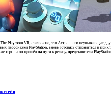
 The Playroom VR, стало ясно, что Астро и его неунывающие друз
вых персонажей PlayStation, вновь готовясь отправиться в при
кие тернии он прошёл на пути к релизу, представители PlayStati
икстейп