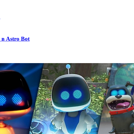
R
в Astro Bot