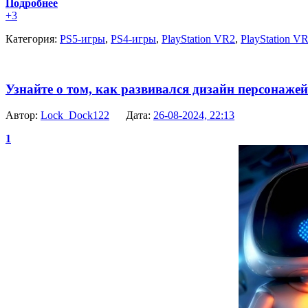
Подробнее
+3
Категория:
PS5-игры
,
PS4-игры
,
PlayStation VR2
,
PlayStation V
Узнайте о том, как развивался дизайн персонажей 
Автор:
Lock_Dock122
Дата:
26-08-2024, 22:13
1