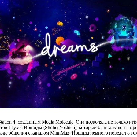
ion 4, созданным Media Molecule. Она позволяла не только игра
в Шухея Йошиды (Shuhei Yoshida), который был запущен в произв
 В ходе общения с каналом MinnMax, Йошида немного поведал о то