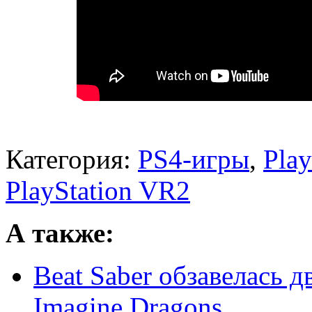
Категория:
PS4-игры
,
Play
PlayStation VR2
А также:
Beat Saber обзавелась 
Imagine Dragons