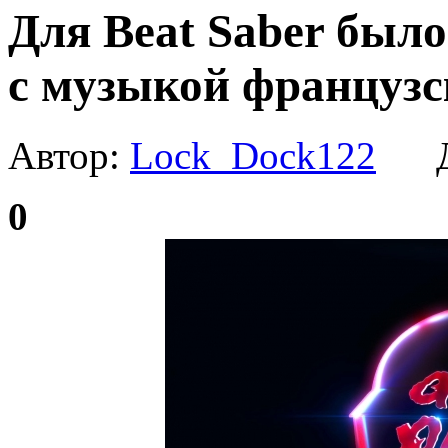
Для Beat Saber был
с музыкой французск
Автор:
Lock_Dock122
Да
0