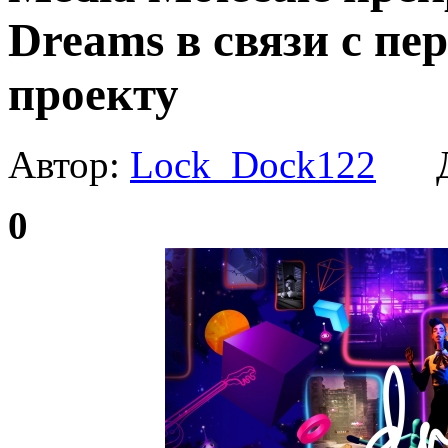
Dreams в связи с пе
проекту
Автор:
Lock_Dock122
Да
0