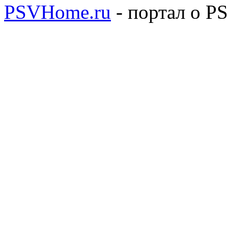
PSVHome.ru
- портал о P