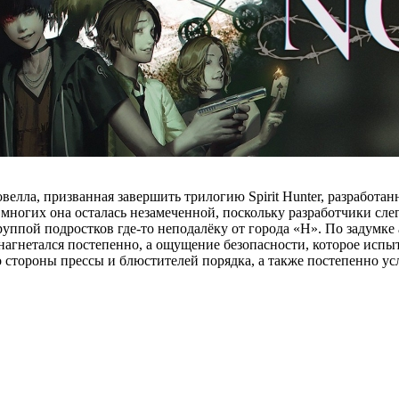
велла, призванная завершить трилогию Spirit Hunter, разработанн
я многих она осталась незамеченной, поскольку разработчики с
ппой подростков где-то неподалёку от города «H». По задумке 
уг нагнетался постепенно, а ощущение безопасности, которое исп
о стороны прессы и блюстителей порядка, а также постепенно ус