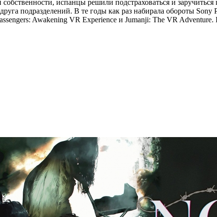
 собственности, испанцы решили подстраховаться и заручиться 
уга подразделений. В те годы как раз набирала обороты Sony Pic
, Passengers: Awakening VR Experience и Jumanji: The VR Adventu