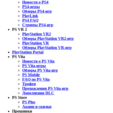
Новости о PS4
PS4-игры
Обзоры PS4-игр
PlayLink
PS4 FAQ
Стримы PS4-игр
PS VR 2
PlayStation VR2
Обзоры PlayStation VR2-игр
PlayStation VR
Обзоры PlayStation VR-игр
PlayStation Portal
PS Vita
Новости о PS Vita
PS Vita-игры
Обзоры PS Vita-игр
PS Mobile
FAQ по PS Vita
Трофеи
Прохождения PS Vita-игр
Дополнения DLC
PS Store
PS Plus
Акции и скидки
Прошивки