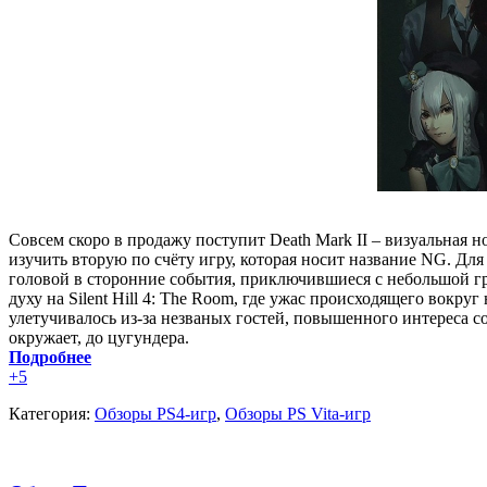
Совсем скоро в продажу поступит Death Mark II – визуальная но
изучить вторую по счёту игру, которая носит название NG. Дл
головой в сторонние события, приключившиеся с небольшой гру
духу на Silent Hill 4: The Room, где ужас происходящего вокр
улетучивалось из-за незваных гостей, повышенного интереса с
окружает, до цугундера.
Подробнее
+5
Категория:
Обзоры PS4-игр
,
Обзоры PS Vita-игр