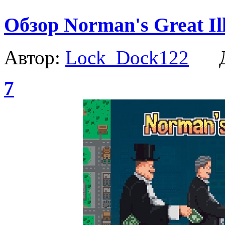
Обзор Norman's Great Il
Автор:
Lock_Dock122
Да
7