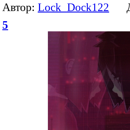
Автор:
Lock_Dock122
Да
5