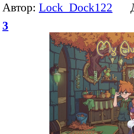
Автор:
Lock_Dock122
Да
3