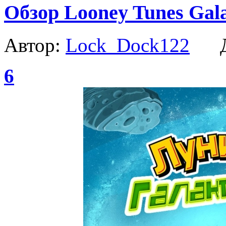
Обзор Looney Tunes Gala
Автор:
Lock_Dock122
Да
6