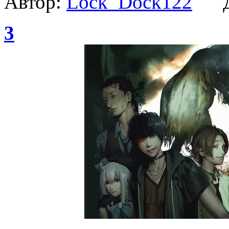
Автор:
Lock_Dock122
Да
3