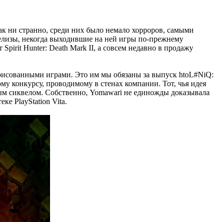
ак ни странно, среди них было немало хорроров, самыми
 релизы, некогда выходившие на ней игры по-прежнему
irit Hunter: Death Mark II, а совсем недавно в продажу
с рисованными играми. Это им мы обязаны за выпуск htoL#NiQ:
одному конкурсу, проводимому в стенах компании. Тот, чья идея
ным сиквелом. Собственно, Yomawari не единожды доказывала
е PlayStation Vita.