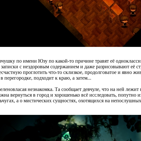
евчушку по имени Юзу по какой-то причине травят её одноклассн
записки с нездоровым содержанием и даже разрисовывают её сту
счастную проглотить что-то склизкое, продолговатое и явно жи
 перегородке, подходит к краю, а затем...
зеленовласая незнакомка. Та сообщает девчуле, что на ней лежит
олжна вернуться в город и хорошенько всё исследовать, попутно 
ньчугах, а о мистических сущностях, охотящихся на непослушны