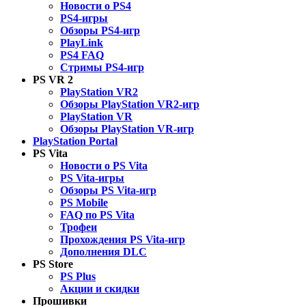
Новости о PS4
PS4-игры
Обзоры PS4-игр
PlayLink
PS4 FAQ
Стримы PS4-игр
PS VR 2
PlayStation VR2
Обзоры PlayStation VR2-игр
PlayStation VR
Обзоры PlayStation VR-игр
PlayStation Portal
PS Vita
Новости о PS Vita
PS Vita-игры
Обзоры PS Vita-игр
PS Mobile
FAQ по PS Vita
Трофеи
Прохождения PS Vita-игр
Дополнения DLC
PS Store
PS Plus
Акции и скидки
Прошивки