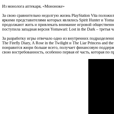
Из монолога аптекаря, «Мононоке»
За свою сравнительно недолгую жизнь PlayStation Vita положи
яркими представителями которых являлись Spirit Hunter и Yom
продолжают жить и привлекать внимание игровой общественности
поступила западная версия Yomawari: Lost in the Dark – третья
За разработку игры отвечало одно из внутренних подразделений
The Firefly Diary, A Rose in the Twilight и The Liar Princess an
понравится жюри больше всего, получает финансовую поддержк
свою востребованность, особенно первая её часть, которая по п