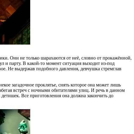
ики. Они не только шарахаются от неё, словно от прокажённой,
л и парту. В какой-то момент ситуация выходит из-под
вое. Не выдержав подобного давления, девчушка стремглав
 некое загадочное проклятье, снять которое она может лишь
избегая встреч с ночными обитателями улиц. И речь в данном
х детишек. Все приготовления она должна закончить до