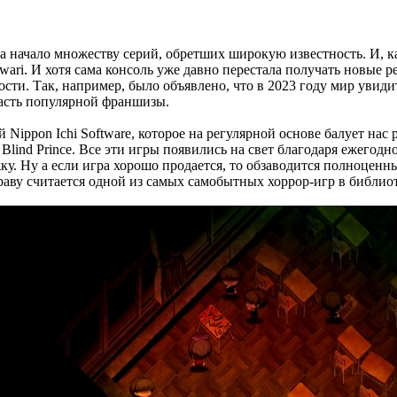
ла начало множеству серий, обретших широкую известность. И, к
awari. И хотя сама консоль уже давно перестала получать новые
. Так, например, было объявлено, что в 2023 году мир увидит Sp
 часть популярной франшизы.
 Nippon Ichi Software, которое на регулярной основе балует на
d the Blind Prince. Все эти игры появились на свет благодаря ежег
у. Ну а если игра хорошо продается, то обзаводится полноцен
раву считается одной из самых самобытных хоррор-игр в библиотек