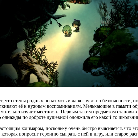
, что стены родных пенат хоть и дарят чувство безопасности, н
алкивают её к нужным воспоминаниям. Мелькающие в памяти обр
имательно изучит местность. Первым таким предметом становитс
но однажды по доброте душевной одолжила его какой-то школьниц
стоящим кошмаром, поскольку очень быстро выясняется, что это
которая попросит героиню сыграть с ней в игру, или старое расп