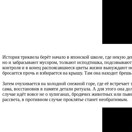
История триквела берёт начало в японской школе, где некую д
но и забрасывают мусором, толкают исподтишка, подсовывают 
контроля и в конец распоясавшиеся цветы жизни вынуждают не
бросается прочь и взбирается на крышу. Там она находит брешь в
Затем очухивается на холодной снежной горе, где её встречает 
сама, восстановив в памяти детали ритуала. А для этого она д
случае идёт вовсе не о хулиганах, бродячих животных или пья
рассвета, в противном случае проклятье станет необратимым.