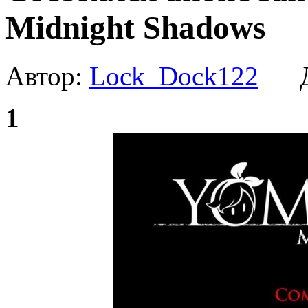
Midnight Shadows
Автор:
Lock_Dock122
Да
1