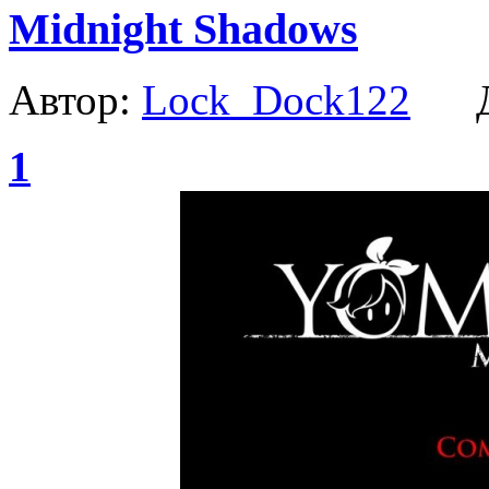
Midnight Shadows
Автор:
Lock_Dock122
Да
1