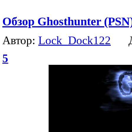
Обзор Ghosthunter (PSN
Автор:
Lock_Dock122
Да
5