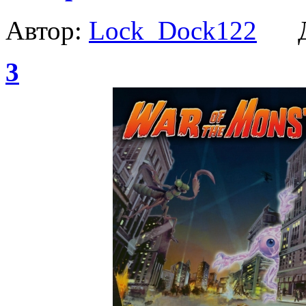
Автор:
Lock_Dock122
Да
3