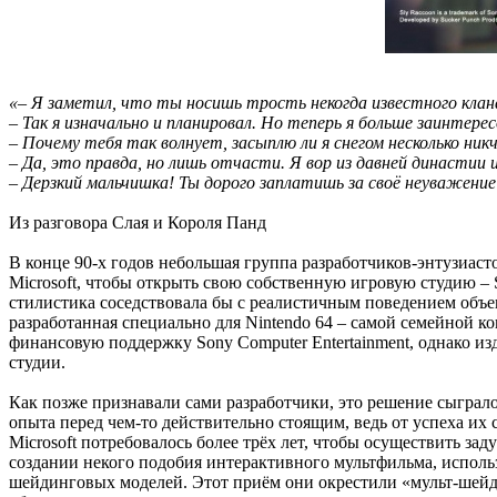
«– Я заметил, что ты носишь трость некогда известного кла
– Так я изначально и планировал. Но теперь я больше заинтер
– Почему тебя так волнует, засыплю ли я снегом несколько ник
– Да, это правда, но лишь отчасти. Я вор из давней династии
– Дерзкий мальчишка! Ты дорого заплатишь за своё неуважение
Из разговора Слая и Короля Панд
В конце 90-х годов небольшая группа разработчиков-энтузиас
Microsoft, чтобы открыть свою собственную игровую студию – S
стилистика соседствовала бы с реалистичным поведением объек
разработанная специально для Nintendo 64 – самой семейной ко
финансовую поддержку Sony Computer Entertainment, однако изд
студии.
Как позже признавали сами разработчики, это решение сыграло
опыта перед чем-то действительно стоящим, ведь от успеха их
Microsoft потребовалось более трёх лет, чтобы осуществить з
создании некого подобия интерактивного мультфильма, использ
шейдинговых моделей. Этот приём они окрестили «мульт-шейди