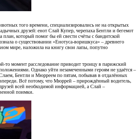
животных того времени, специализировались не на открытых
адычных друзей: енот Слай Купер, черепаха Бентли и бегемот
а план, который помог бы ей свести счёты с бандитской
прознала о существовании «Енотуса-воришкуса» – древнего
ьном мире, наложила на книгу свои лапы, попутно
кой-то момент расследование приводит троицу в парижский
оположениями. Однако уйти незамеченными героям не удаётся –
а Слаем, Бентли и Мюрреем по пятам, побывав в отдалённых
г впереди. Всё потому, что Мюррей – прирождённый водитель,
 друзей всей необходимой информацией, а Слай –
твенной поимки.