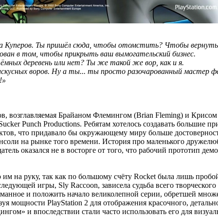
на Куперов. Ты пришёл сюда, чтобы отомстить? Чтобы вернуть
есован в том, чтобы прикрыть ваш вымогательский бизнес.
чёмных деревень или нет? Ты же такой же вор, как и я.
 искусных воров. Ну а ты... ты просто разочарованный мастер ф
!»
тов, возглавляемая Брайаном Флемингом (Brian Fleming) и Крис
ucker Punch Productions. Ребятам хотелось создавать большие п
тов, что придавало бы окружающему миру больше достоверности.
нсоли на рынке того времени. История про маленького дружелюбн
атель оказался не в восторге от того, что рабочий прототип дем
 им на руку, так как по большому счёту Rocket была лишь пробо
 следующей игры, Sly Raccoon, зависела судьба всего творческо
адуманное и положить начало великолепной серии, обретшей множ
уя мощности PlayStation 2 для отображения красочного, деталь
нгом» и впоследствии стали часто использовать его для визуа