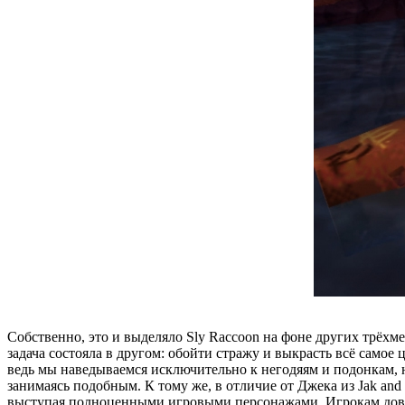
Собственно, это и выделяло Sly Raccoon на фоне других трёхме
задача состояла в другом: обойти стражу и выкрасть всё самое
ведь мы наведываемся исключительно к негодяям и подонкам, н
занимаясь подобным. К тому же, в отличие от Джека из Jak and 
выступая полноценными игровыми персонажами. Игрокам довед