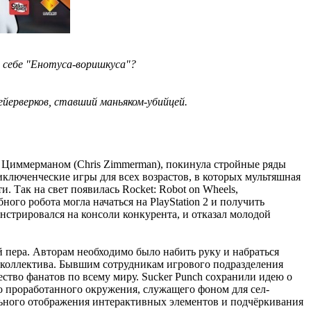
 себе "Енотуса-воришкуса"?
ейерверков, ставший маньяком-убийцей.
ом Циммерманом (Chris Zimmerman), покинула стройные ряды
риключенческие игры для всех возрастов, в которых мультяшная
 Так на свет появилась Rocket: Robot on Wheels,
ого робота могла начаться на PlayStation 2 и получить
онстрировался на консоли конкурента, и отказал молодой
й пера. Авторам необходимо было набить руку и набраться
го коллектива. Бывшим сотрудникам игрового подразделения
ество фанатов по всему миру. Sucker Punch сохранили идею о
но проработанного окружения, служащего фоном для сел-
льного отображения интерактивных элементов и подчёркивания