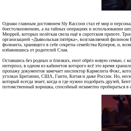
Однако главным достоянием Sly Raccoon стал её мир и персон
боестолкновениях, а на тайных операциях и использовании шпи
Мюррей, которых нелёгкая свела ещё в сиротском приюте. Трои
организацией «Дьявольская пятёрка», возглавляемой филином К
фолианта, хранящего в себе секреты семейства Куперов, и, в
избавившись от родителей Слая.
Оставшись без родных и близких, енот обрёл новую семью, с к
интерпол, в одном из кабинетов которого всё это время храни
пропажу документов замечает инспектор Кармелита Фокс, котор
уголках Британии, США, Гаити, Китая и даже России. Но, несмо
который всегда знает, когда и где нужно подобрать друзей, 
потомственный воришка, способный незаметно пробираться в с