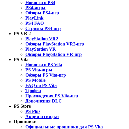
Новости о PS4
PS4-игры
Обзоры PS4-игр
PlayLink
PS4 FAQ
Стримы PS4-игр
PS VR 2
PlayStation VR2
Обзоры PlayStation VR2-игр
PlayStation VR
Обзоры PlayStation VR-игр
PS Vita
Новости о PS Vita
PS Vita-игры
Обзоры PS Vita-игр
PS Mobile
FAQ по PS Vita
Трофеи
Прохождения PS Vita-игр
Дополнения DLC
PS Store
PS Plus
Акции и скидки
Прошивки
Официальные прошивки для PS Vita