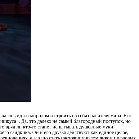
валось идти напролом и строить из себя спасителя мира. Его
ришкуса». Да, это далеко не самый благородный поступок, но
что вряд ли кто-то станет испытывать душевные муки,
воего сайдкика. Он и его друзья действуют как единое целое,
ревнованиях, а заодно стать настоящим взломщиком цифровых