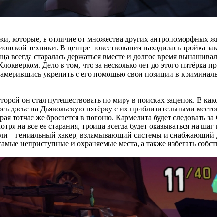
ажи, которые, в отличие от множества других антропоморфных 
онской техники. В центре повествования находилась тройка зак
ца всегда старалась держаться вместе и долгое время вынашивал
локверком. Дело в том, что за несколько лет до этого пятёрка 
ознамерившись укрепить с его помощью свои позиции в криминал
оторой он стал путешествовать по миру в поисках зацепок. В ка
лось досье на Дьявольскую пятёрку с их приблизительными мест
ая тотчас же бросается в погоню. Кармелита будет следовать з
тря на все её старания, троица всегда будет оказываться на ша
Бентли – гениальный хакер, взламывающий системы и снабжающий
амые неприступные и охраняемые места, а также избегать собс