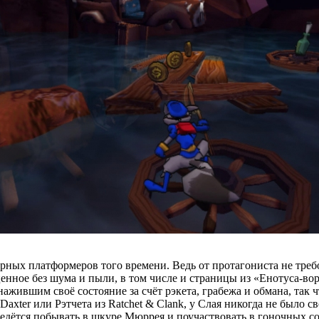
рных платформеров того времени. Ведь от протагониста не требо
 ценное без шума и пыли, в том числе и страницы из «Енотуса-во
ажившим своё состояние за счёт рэкета, грабежа и обмана, так 
Daxter или Рэтчета из Ratchet & Clank, у Слая никогда не было с
ётся побывать в шкуре Мюррея и поучаствовать в гоночных со