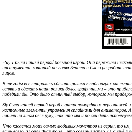
«Sly 1 была нашей первой большой игрой. Она пережила нескол
инструмента, который позволял Бентли и Слаю разрабатывать
лицом.
В те годы все старались сделать ролики в видеоиграх кинема
вспять и сделать наши ролики более графичными – это придало
победили бы. Это было отличный выбор, которого мы придержи
Sly была нашей первой игрой с антропоморфным персонажей и п
кастомные элементы управления сплайнами для аниматоров. А в
набили на этом деле руку, так что мы и по сей деть используем
Что касается моих самых любимых моментов из серии, то им, бе
есть всего 10-секундная фора – это совершенство. О, а ещё я 