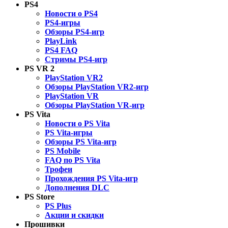
PS4
Новости о PS4
PS4-игры
Обзоры PS4-игр
PlayLink
PS4 FAQ
Стримы PS4-игр
PS VR 2
PlayStation VR2
Обзоры PlayStation VR2-игр
PlayStation VR
Обзоры PlayStation VR-игр
PS Vita
Новости о PS Vita
PS Vita-игры
Обзоры PS Vita-игр
PS Mobile
FAQ по PS Vita
Трофеи
Прохождения PS Vita-игр
Дополнения DLC
PS Store
PS Plus
Акции и скидки
Прошивки