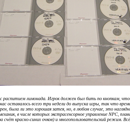
у с распитием лимонада. Игрок должен был бить по кнопкам, что
нас оставалось всего три недели до выпуска игры, так что врем
ерен, была ли это хорошая затея, но, в любом случае, это нагл
х механик, в числе которых экстрасенсорное управление NPC, пла
(за счёт красно-синих очков) и многопользовательский режим. В