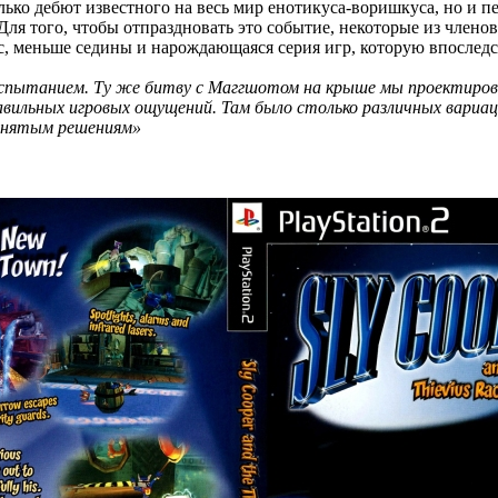
олько дебют известного на весь мир енотикуса-воришкуса, но и п
2. Для того, чтобы отпраздновать это событие, некоторые из чле
с, меньше седины и нарождающаяся серия игр, которую впоследс
 испытанием. Ту же битву с Маггшотом на крыше мы проектиро
авильных игровых ощущений. Там было столько различных вариац
принятым решениям»