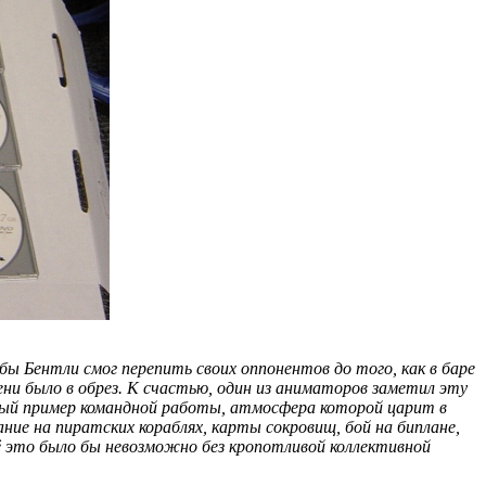
бы Бентли смог перепить своих оппонентов до того, как в баре
ени было в обрез. К счастью, один из аниматоров заметил эту
ядный пример командной работы, атмосфера которой царит в
вание на пиратских кораблях, карты сокровищ, бой на биплане,
сё это было бы невозможно без кропотливой коллективной