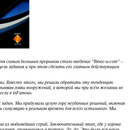
меня самым большим прорывом стало введение "Binoc-u-com" –
ели задания и при этом сделать его главным действующим
обны. Вместо этого, мы решили обратить эту тенденцию
рынком гонки вооружений, в которой мы при всём желании не
если в inFamous.
 задач. Мы придумали целую гору неудачных решений, включая
 симуляцию в реальном времени для всего остального. Мы
дна из любимейших серий. Заключительный этап, где у игрока
 человек, упоминаемых в титрах. Да, да. Это была вся наша