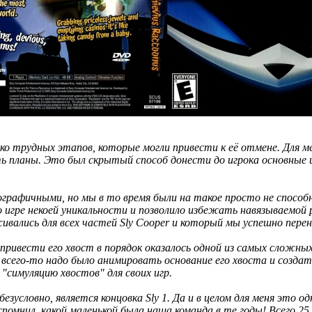
ько трудных этапов, которые могли привести к её отмене. Для 
 планы. Это был скрытый способ донести до игрока основные ц
тографичными, но мы в то время были на такое просто не спос
 игре некоей уникальности и позволило избежать навязываемой 
вались для всех частей Sly Cooper и который мы успешно перен
ривести его хвост в порядок оказалось одной из самых сложных
сего-то надо было анимировать основание его хвоста и создать
 "симуляцию хвостов" для своих игр.
зусловно, является концовка Sly 1. Да и в целом для меня это о
вспомнил, какой маленькой была наша команда в те годы! Всего 25