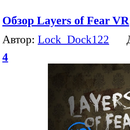
Обзор Layers of Fear VR
Автор:
Lock_Dock122
Да
4