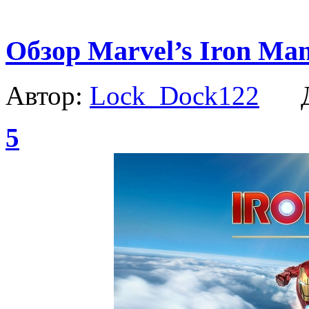
Обзор Marvel’s Iron Ma
Автор:
Lock_Dock122
Да
5