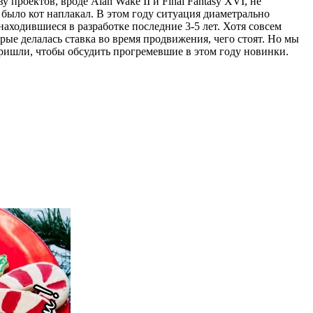
проектов, вроде Alan Wake II и Final Fantasy XVI, не
, было кот наплакал. В этом году ситуация диаметрально
аходившиеся в разработке последние 3-5 лет. Хотя совсем
оторые делалась ставка во время продвижения, чего стоят. Но мы
 пришли, чтобы обсудить прогремевшие в этом году новинки.