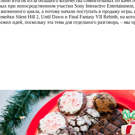
бо итогов из-за большого количества сомнительных по качеству 
х при непосредственном участии Sony Interactive Entertainment
жизненного цикла, а потому начали поступать в продажу игры, н
ейки Silent Hill 2, Until Dawn и Final Fantasy VII Rebirth, на к
свежих идей, поскольку эта тема для отдельного разговора, – мы