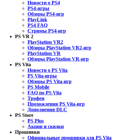
Новости о PS4
PS4-игры
Обзоры PS4-игр
PlayLink
PS4 FAQ
Стримы PS4-игр
PS VR 2
PlayStation VR2
Обзоры PlayStation VR2-игр
PlayStation VR
Обзоры PlayStation VR-игр
PS Vita
Новости о PS Vita
PS Vita-игры
Обзоры PS Vita-игр
PS Mobile
FAQ по PS Vita
Трофеи
Прохождения PS Vita-игр
Дополнения DLC
PS Store
PS Plus
Акции и скидки
Прошивки
Официальные прошивки для PS Vita