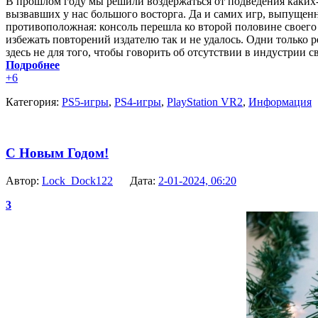
В прошлом году мы решили воздержаться от подведения каких-ли
вызвавших у нас большого восторга. Да и самих игр, выпущенны
противоположная: консоль перешла ко второй половине своего 
избежать повторений издателю так и не удалось. Одни только рем
здесь не для того, чтобы говорить об отсутствии в индустрии 
Подробнее
+6
Категория:
PS5-игры
,
PS4-игры
,
PlayStation VR2
,
Информация
С Новым Годом!
Автор:
Lock_Dock122
Дата:
2-01-2024, 06:20
3