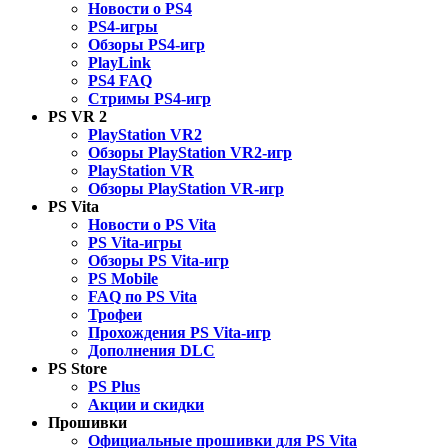
Новости о PS4
PS4-игры
Обзоры PS4-игр
PlayLink
PS4 FAQ
Стримы PS4-игр
PS VR 2
PlayStation VR2
Обзоры PlayStation VR2-игр
PlayStation VR
Обзоры PlayStation VR-игр
PS Vita
Новости о PS Vita
PS Vita-игры
Обзоры PS Vita-игр
PS Mobile
FAQ по PS Vita
Трофеи
Прохождения PS Vita-игр
Дополнения DLC
PS Store
PS Plus
Акции и скидки
Прошивки
Официальные прошивки для PS Vita