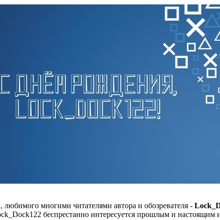
, любимого многими читателями автора и обозревателя -
Lock_D
Lock_Dock122 беспрестанно интересуется прошлым и настоящим 