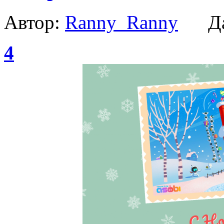
Автор:
Ranny_Ranny
Да
4