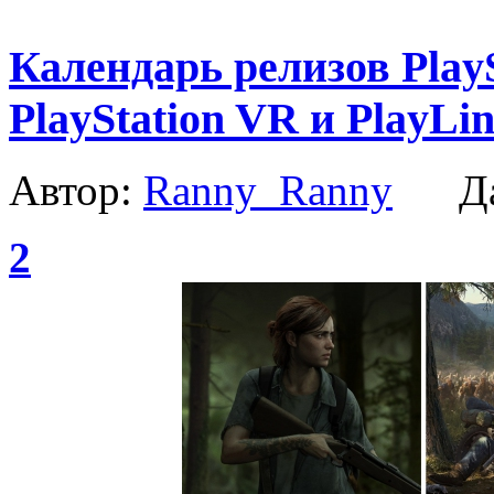
Календарь релизов PlaySt
PlayStation VR и PlayLin
Автор:
Ranny_Ranny
Да
2