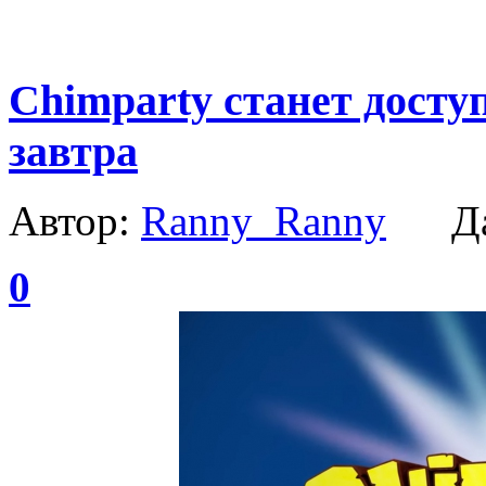
Chimparty станет досту
завтра
Автор:
Ranny_Ranny
Да
0