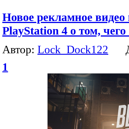
Новое рекламное видео
PlayStation 4 о том, че
Автор:
Lock_Dock122
Да
1