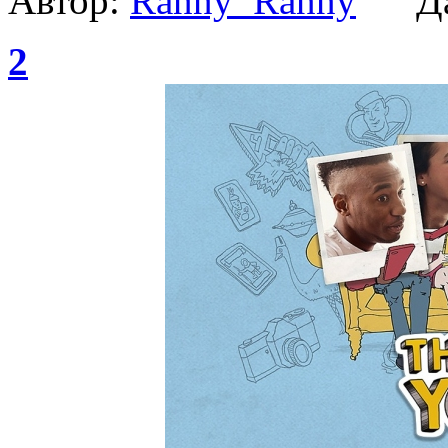
Автор:
Ranny_Ranny
Да
2