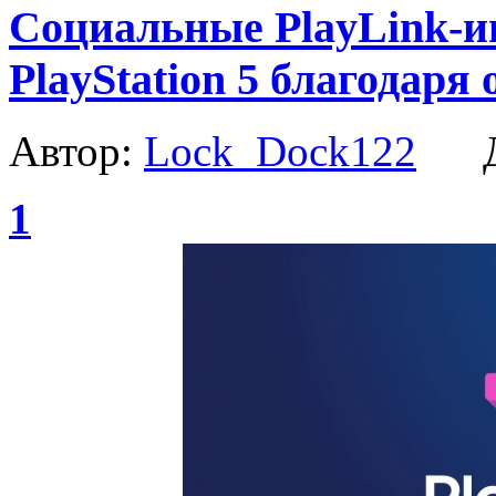
Социальные PlayLink-иг
PlayStation 5 благодаря
Автор:
Lock_Dock122
Да
1