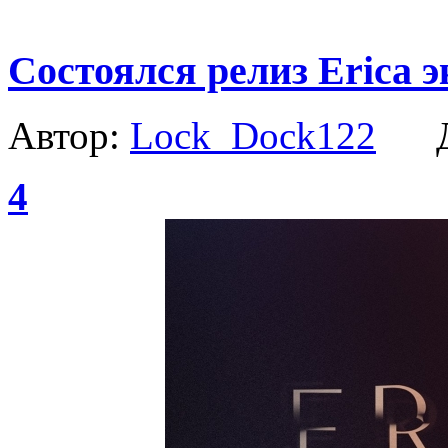
Состоялся релиз Erica э
Автор:
Lock_Dock122
Да
4