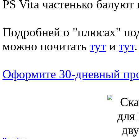
PS Vita частенько балуют
Подробней о "плюсах" под
можно почитать
тут
и
тут
.
Оформите 30-дневный про