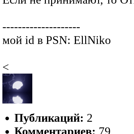
--------------------
мой id в PSN: EllNiko
<
Публикаций:
2
Комментариев:
79