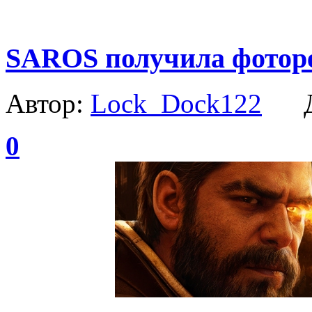
SAROS получила фотор
Автор:
Lock_Dock122
Да
0