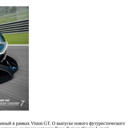
ованный в рамках Vision GT. О выпуске нового футуристического