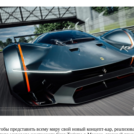
, чтобы представить всему миру свой новый концепт-кар, реализ