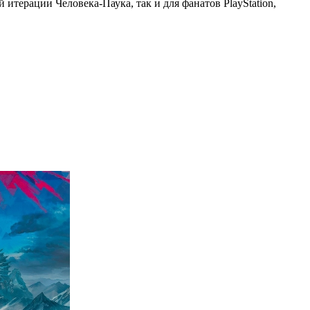
 итерации Человека-Паука, так и для фанатов PlayStation,