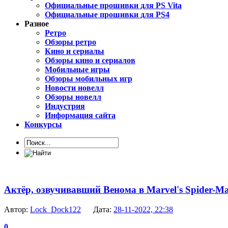
Официальные прошивки для PS Vita
Официальные прошивки для PS4
Разное
Ретро
Обзоры ретро
Кино и сериалы
Обзоры кино и сериалов
Мобильные игры
Обзоры мобильных игр
Новости новелл
Обзоры новелл
Индустрия
Информация сайта
Конкурсы
Актёр, озвучивавший Венома в Marvel's Spider-Ma
Автор:
Lock_Dock122
Дата:
28-11-2022, 22:38
0