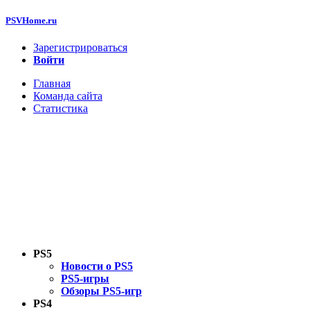
PSVHome.ru
Зарегистрироваться
Войти
Главная
Команда сайта
Статистика
PS5
Новости о PS5
PS5-игры
Обзоры PS5-игр
PS4