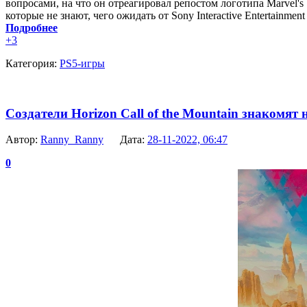
вопросами, на что он отреагировал репостом логотипа Marvel's 
которые не знают, чего ожидать от Sony Interactive Entertainmen
Подробнее
+3
Категория:
PS5-игры
Создатели Horizon Call of the Mountain знакомят 
Автор:
Ranny_Ranny
Дата:
28-11-2022, 06:47
0