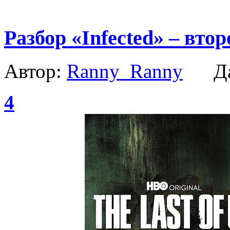
Разбор «Infected» – втор
Автор:
Ranny_Ranny
Да
4