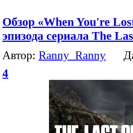
Обзор «When You're Lost
эпизода сериала The Las
Автор:
Ranny_Ranny
Да
4