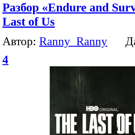
Разбор «Endure and Surv
Last of Us
Автор:
Ranny_Ranny
Да
4