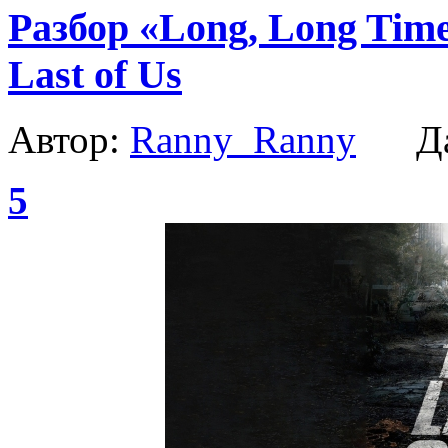
Разбор «Long, Long Time
Last of Us
Автор:
Ranny_Ranny
Да
5