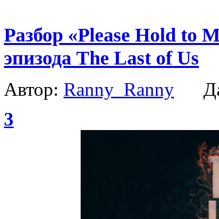
Разбор «Please Hold to 
эпизода The Last of Us
Автор:
Ranny_Ranny
Да
3