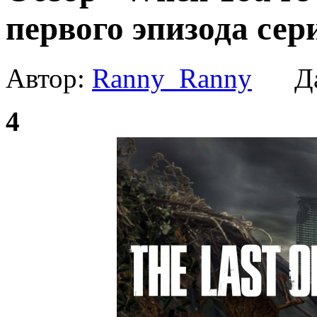
первого эпизода сери
Автор:
Ranny_Ranny
Да
4