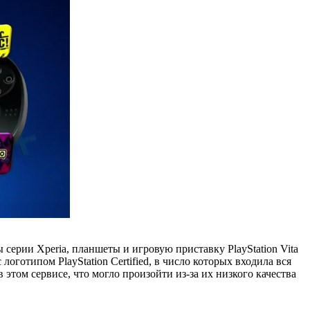
серии Xperia, планшеты и игровую приставку PlayStation Vita
готипом PlayStation Certified, в число которых входила вся
ом сервисе, что могло произойти из-за их низкого качества