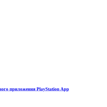
ного приложения PlayStation App