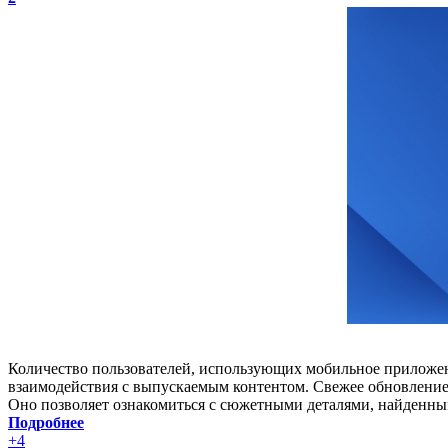
Количество пользователей, использующих мобильное приложение 
взаимодействия с выпускаемым контентом. Свежее обновление 
Оно позволяет ознакомиться с сюжетными деталями, найденн
Подробнее
+4