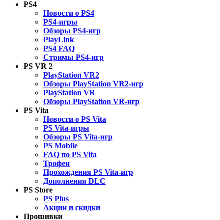
PS4
Новости о PS4
PS4-игры
Обзоры PS4-игр
PlayLink
PS4 FAQ
Стримы PS4-игр
PS VR 2
PlayStation VR2
Обзоры PlayStation VR2-игр
PlayStation VR
Обзоры PlayStation VR-игр
PS Vita
Новости о PS Vita
PS Vita-игры
Обзоры PS Vita-игр
PS Mobile
FAQ по PS Vita
Трофеи
Прохождения PS Vita-игр
Дополнения DLC
PS Store
PS Plus
Акции и скидки
Прошивки