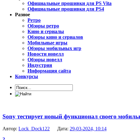
Официальные прошивки для PS Vita
Официальные прошивки для PS4
Разное
Ретро
Обзоры ретро
Кино и сериалы
Обзоры кино и сериалов
Мобильные игры
Обзоры мобильных игр
Новости новелл
Обзоры новелл
Индустрия
Информация сайта
Конкурсы
Sony тестирует новый функционал своего мобиль
Автор:
Lock_Dock122
Дата:
29-03-2024, 10:14
2