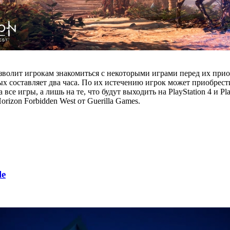
олит игрокам знакомиться с некоторыми играми перед их приобре
х составляет два часа. По их истечению игрок может приобрести
все игры, а лишь на те, что будут выходить на PlayStation 4 и 
izon Forbidden West от Guerilla Games.
le