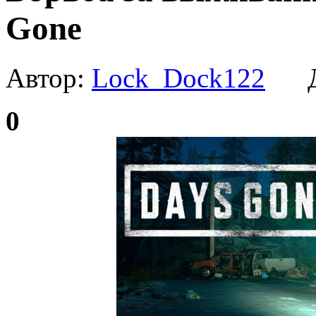
Gone
Автор:
Lock_Dock122
Да
0