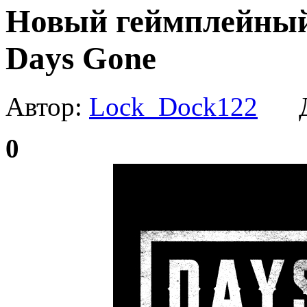
Новый геймплейный
Days Gone
Автор:
Lock_Dock122
Да
0