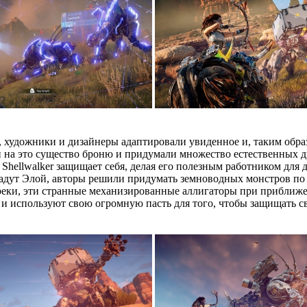
 художники и дизайнеры адаптировали увиденное и, таким образо
 на это существо броню и придумали множество естественных д
Shellwalker защищает себя, делая его полезным работником для
ыдадут Элой, авторы решили придумать земноводных монстров п
 реки, эти странные механизированные аллигаторы при приближе
и используют свою огромную пасть для того, чтобы защищать св