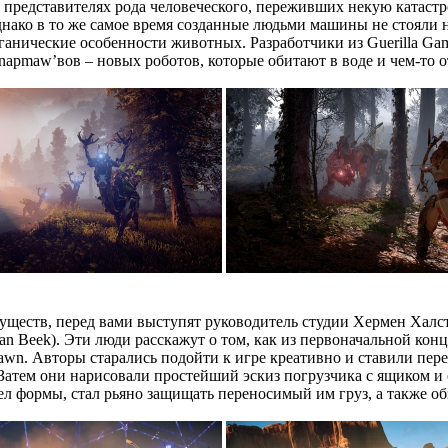
х представителях рода человеческого, переживших некую катастро
Однако в то же самое время созданные людьми машины не стояли
анические особенности животных. Разработчики из Guerilla Ga
м Snapmaw’вов – новых роботов, которые обитают в воде и чем-т
еств, перед вами выступят руководитель студии Хермен Халст 
rt van Beek). Эти люди расскажут о том, как из первоначальной к
. Авторы старались подойти к игре креативно и ставили перед 
Затем они нарисовали простейший эскиз погрузчика с ящиком и с
л формы, стал рьяно защищать переносимый им груз, а также обз