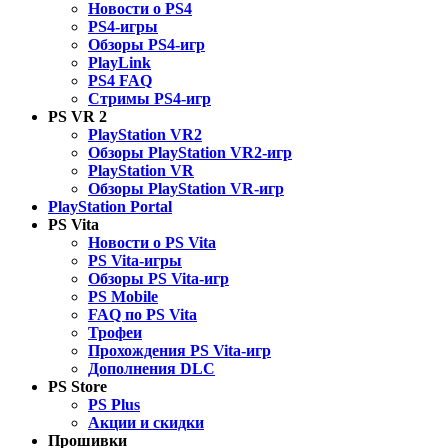
Новости о PS4
PS4-игры
Обзоры PS4-игр
PlayLink
PS4 FAQ
Стримы PS4-игр
PS VR 2
PlayStation VR2
Обзоры PlayStation VR2-игр
PlayStation VR
Обзоры PlayStation VR-игр
PlayStation Portal
PS Vita
Новости о PS Vita
PS Vita-игры
Обзоры PS Vita-игр
PS Mobile
FAQ по PS Vita
Трофеи
Прохождения PS Vita-игр
Дополнения DLC
PS Store
PS Plus
Акции и скидки
Прошивки