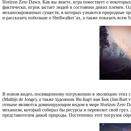
Horizon Zero Dawn. Как вы знаете, игра повествует о некоторы
фактически, игрок застает людей в состоянии диких племен. 
механизированных существ, в которых узнаются природные орг
и рассказать побольше о Shellwalker’ах, а также показать все
В новом видео, посвященному погружению в эволюцию этих сущ
(Mathijs de Jonge), а также художник Ян-Барт ван Бик (Jan-Ba
отныне являются доминирующим видом в мире Horizon Zero Dawn
механизм, который собирал бы ресурсы и перевозит свой груз. 
представителем дикой природы. Постепенно этот погрузок обре