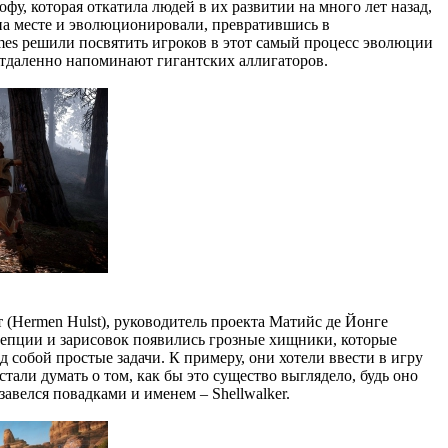
фу, которая откатила людей в их развитии на много лет назад,
 на месте и эволюционировали, превратившись в
mes решили посвятить игроков в этот самый процесс эволюции
о отдаленно напоминают гигантских аллигаторов.
(Hermen Hulst), руководитель проекта Матийс де Йонге
онцепции и зарисовок появились грозные хищники, которые
собой простые задачи. К примеру, они хотели ввести в игру
тали думать о том, как бы это существо выглядело, будь оно
авелся повадками и именем – Shellwalker.