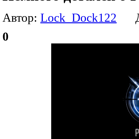
Автор:
Lock_Dock122
Да
0