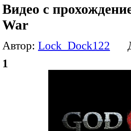
Видео с прохождени
War
Автор:
Lock_Dock122
Да
1