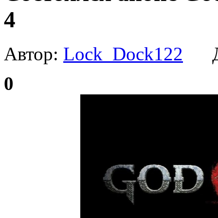
4
Автор:
Lock_Dock122
Да
0