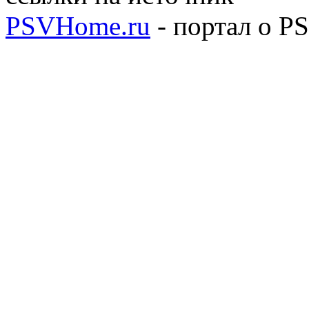
PSVHome.ru
- портал о P