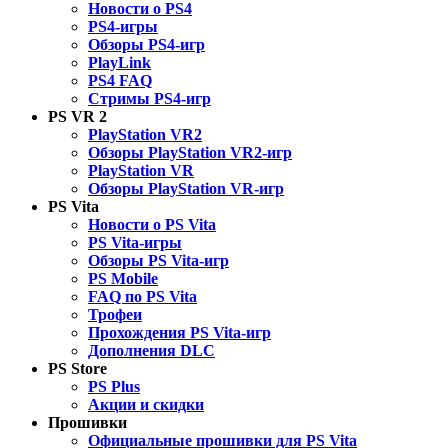
Новости о PS4
PS4-игры
Обзоры PS4-игр
PlayLink
PS4 FAQ
Стримы PS4-игр
PS VR 2
PlayStation VR2
Обзоры PlayStation VR2-игр
PlayStation VR
Обзоры PlayStation VR-игр
PS Vita
Новости о PS Vita
PS Vita-игры
Обзоры PS Vita-игр
PS Mobile
FAQ по PS Vita
Трофеи
Прохождения PS Vita-игр
Дополнения DLC
PS Store
PS Plus
Акции и скидки
Прошивки
Официальные прошивки для PS Vita