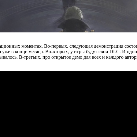
ационных моментах. Во-первых, следующая демонстрация состоитс
ся уже в конце месяца. Во-вторых, у игры будут свои DLC. И одн
ывалось. В-третьих, про открытое демо для всех и каждого автор