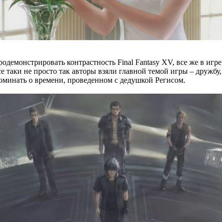
родемонстрировать контрастность Final Fantasy XV, все же в иг
се таки не просто так авторы взяли главной темой игры – дружбу
поминать о времени, проведенном с дедушкой Регисом.