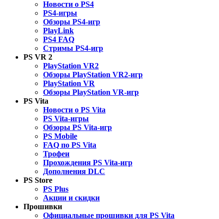
Новости о PS4
PS4-игры
Обзоры PS4-игр
PlayLink
PS4 FAQ
Стримы PS4-игр
PS VR 2
PlayStation VR2
Обзоры PlayStation VR2-игр
PlayStation VR
Обзоры PlayStation VR-игр
PS Vita
Новости о PS Vita
PS Vita-игры
Обзоры PS Vita-игр
PS Mobile
FAQ по PS Vita
Трофеи
Прохождения PS Vita-игр
Дополнения DLC
PS Store
PS Plus
Акции и скидки
Прошивки
Официальные прошивки для PS Vita