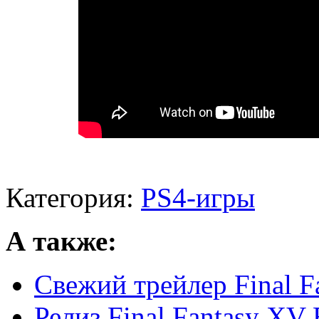
Категория:
PS4-игры
А также:
Свежий трейлер Final F
Релиз Final Fantasy XV 