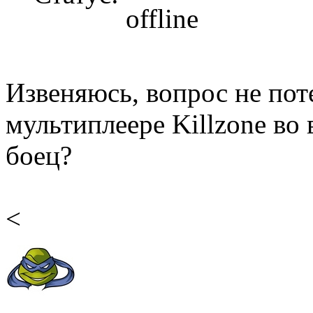
Извеняюсь, вопрос не пот
мультиплеере Killzone во 
боец?
<