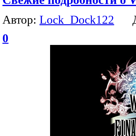
Автор:
Lock_Dock122
Да
0