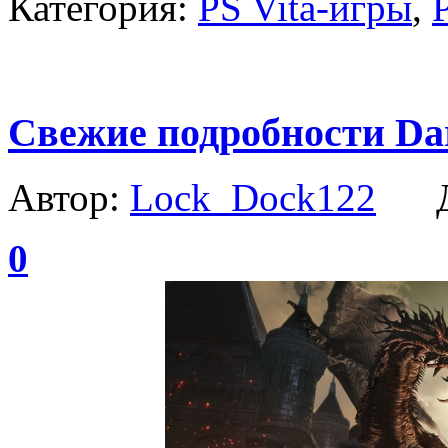
Категория:
PS Vita-игры
,
Свежие подробности Dar
Автор:
Lock_Dock122
Да
0