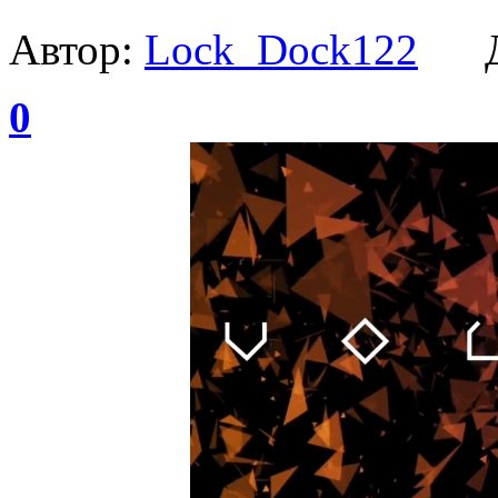
Автор:
Lock_Dock122
Да
0