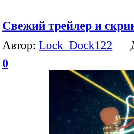
Свежий трейлер и скр
Автор:
Lock_Dock122
Да
0