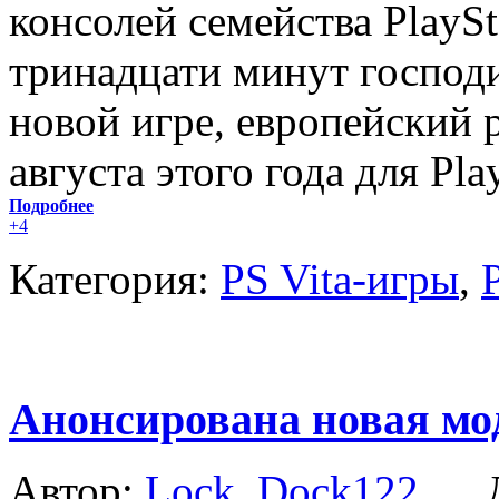
консолей семейства PlayS
тринадцати минут господи
новой игре, европейский 
августа этого года для Play
Подробнее
+4
Категория:
PS Vita-игры
,
Анонсирована новая мод
Автор:
Lock_Dock122
Да