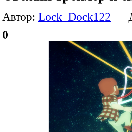
Автор:
Lock_Dock122
Да
0