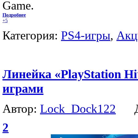
Game.
Подробнее
+5
Категория:
PS4-игры
,
Акц
Линейка «PlayStation H
играми
Автор:
Lock_Dock122
Да
2