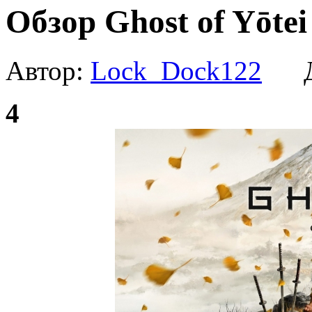
Обзор Ghost of Yōtei
Автор:
Lock_Dock122
Да
4