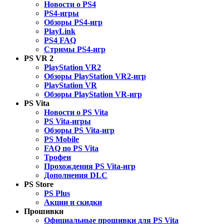
Новости о PS4
PS4-игры
Обзоры PS4-игр
PlayLink
PS4 FAQ
Стримы PS4-игр
PS VR 2
PlayStation VR2
Обзоры PlayStation VR2-игр
PlayStation VR
Обзоры PlayStation VR-игр
PS Vita
Новости о PS Vita
PS Vita-игры
Обзоры PS Vita-игр
PS Mobile
FAQ по PS Vita
Трофеи
Прохождения PS Vita-игр
Дополнения DLC
PS Store
PS Plus
Акции и скидки
Прошивки
Официальные прошивки для PS Vita