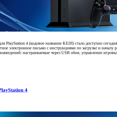
я PlayStation 4 (кодовое название KEIJI) стало доступно сегодня
етное электронное письмо с инструкциями по загрузке и началу 
нововведений: настраиваемые через USB обои, управление игров
layStation 4