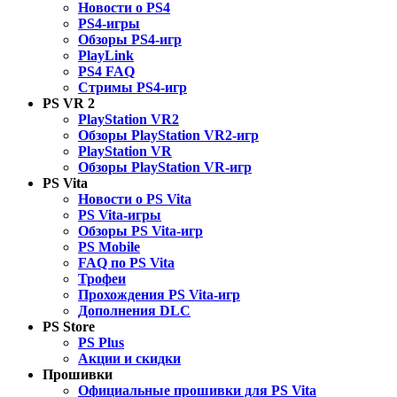
Новости о PS4
PS4-игры
Обзоры PS4-игр
PlayLink
PS4 FAQ
Стримы PS4-игр
PS VR 2
PlayStation VR2
Обзоры PlayStation VR2-игр
PlayStation VR
Обзоры PlayStation VR-игр
PS Vita
Новости о PS Vita
PS Vita-игры
Обзоры PS Vita-игр
PS Mobile
FAQ по PS Vita
Трофеи
Прохождения PS Vita-игр
Дополнения DLC
PS Store
PS Plus
Акции и скидки
Прошивки
Официальные прошивки для PS Vita