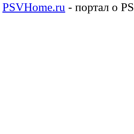
PSVHome.ru
- портал о P