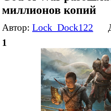
миллионов копий
Автор:
Lock_Dock122
Да
1